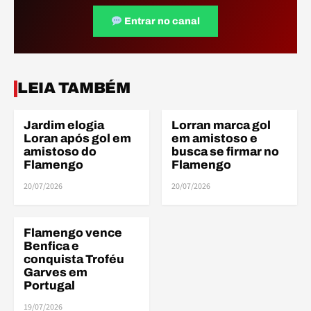
Entrar no canal
LEIA TAMBÉM
Jardim elogia
Lorran marca gol
AMISTOSOS
AMISTOSOS
Loran após gol em
em amistoso e
amistoso do
busca se firmar no
Flamengo
Flamengo
20/07/2026
20/07/2026
Flamengo vence
AMISTOSOS
Benfica e
conquista Troféu
Garves em
Portugal
19/07/2026