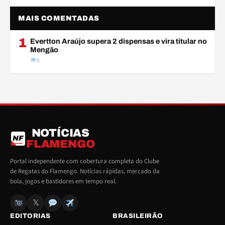
MAIS COMENTADAS
1
Evertton Araújo supera 2 dispensas e vira titular no
Mengão
1
NOTÍCIAS
NF
FLAMENGO
Portal independente com cobertura completa do Clube
de Regatas do Flamengo. Notícias rápidas, mercado da
bola, jogos e bastidores em tempo real.
𝕏
EDITORIAS
BRASILEIRÃO