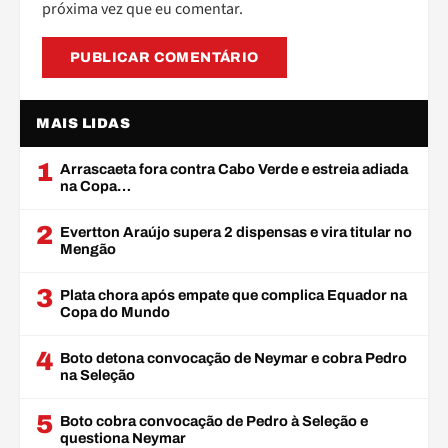
próxima vez que eu comentar.
MAIS LIDAS
1
Arrascaeta fora contra Cabo Verde e estreia adiada
na Copa…
2
Evertton Araújo supera 2 dispensas e vira titular no
Mengão
3
Plata chora após empate que complica Equador na
Copa do Mundo
4
Boto detona convocação de Neymar e cobra Pedro
na Seleção
5
Boto cobra convocação de Pedro à Seleção e
questiona Neymar