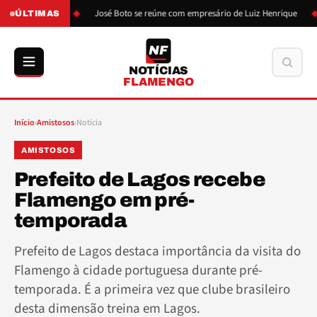
ão de Boto
José Boto se reúne com empresário de Luiz Henrique
L
ÚLTIMAS
NF
Buscar
NOTÍCIAS
FLAMENGO
Início
›
Amistosos
›
Notícia
AMISTOSOS
Prefeito de Lagos recebe
Flamengo em pré-
temporada
Prefeito de Lagos destaca importância da visita do
Flamengo à cidade portuguesa durante pré-
temporada. É a primeira vez que clube brasileiro
desta dimensão treina em Lagos.