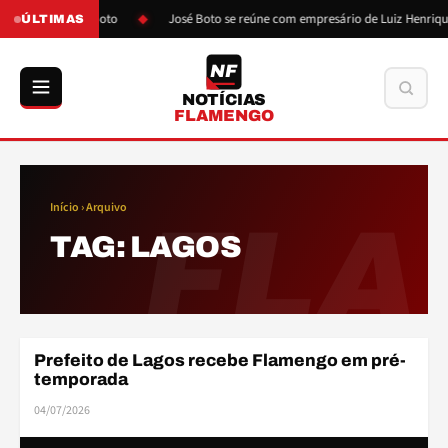
pós pressão de Boto
José Boto se reúne com empresário de Luiz Henrique
ÚLTIMAS
NF
Buscar
NOTÍCIAS
FLAMENGO
Início
› Arquivo
FLA
TAG:
LAGOS
Prefeito de Lagos recebe Flamengo em pré-
AMISTOSOS
temporada
04/07/2026