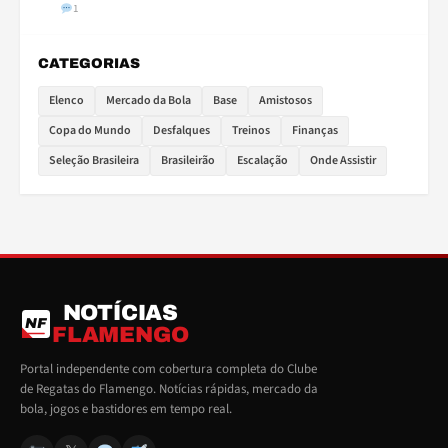
1
CATEGORIAS
Elenco
Mercado da Bola
Base
Amistosos
Copa do Mundo
Desfalques
Treinos
Finanças
Seleção Brasileira
Brasileirão
Escalação
Onde Assistir
NOTÍCIAS
NF
FLAMENGO
Portal independente com cobertura completa do Clube
de Regatas do Flamengo. Notícias rápidas, mercado da
bola, jogos e bastidores em tempo real.