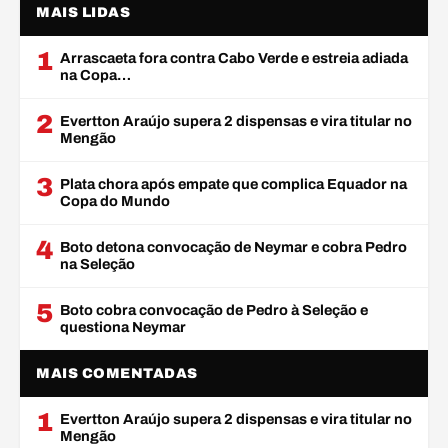
MAIS LIDAS
1
Arrascaeta fora contra Cabo Verde e estreia adiada
na Copa…
2
Evertton Araújo supera 2 dispensas e vira titular no
Mengão
3
Plata chora após empate que complica Equador na
Copa do Mundo
4
Boto detona convocação de Neymar e cobra Pedro
na Seleção
5
Boto cobra convocação de Pedro à Seleção e
questiona Neymar
MAIS COMENTADAS
1
Evertton Araújo supera 2 dispensas e vira titular no
Mengão