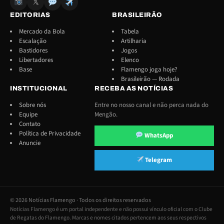
𝕏
EDITORIAS
BRASILEIRÃO
Mercado da Bola
Tabela
Escalação
Artilharia
Bastidores
Jogos
Libertadores
Elenco
Base
Flamengo joga hoje?
Brasileirão — Rodada
INSTITUCIONAL
RECEBA AS NOTÍCIAS
Sobre nós
Entre no nosso canal e não perca nada do
Equipe
Mengão.
Contato
Política de Privacidade
WhatsApp
Anuncie
Telegram
© 2026 Notícias Flamengo · Todos os direitos reservados
Notícias Flamengo é um portal independente e não possui vínculo oficial com o Clube
de Regatas do Flamengo. Marcas e nomes citados pertencem aos seus respectivos