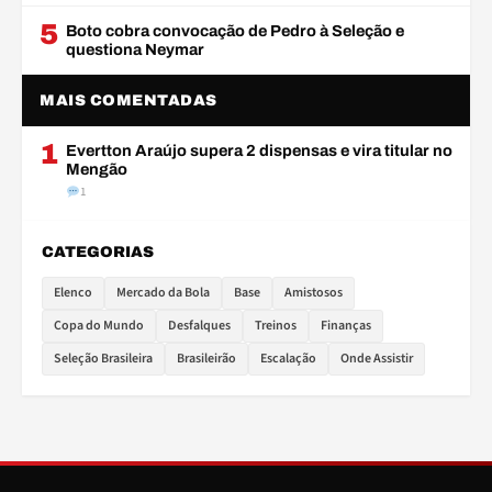
5
Boto cobra convocação de Pedro à Seleção e
questiona Neymar
MAIS COMENTADAS
1
Evertton Araújo supera 2 dispensas e vira titular no
Mengão
1
CATEGORIAS
Elenco
Mercado da Bola
Base
Amistosos
Copa do Mundo
Desfalques
Treinos
Finanças
Seleção Brasileira
Brasileirão
Escalação
Onde Assistir