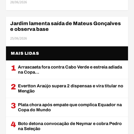
28/06/2026
Jardim lamenta saída de Mateus Gonçalves
BASE
e observa base
25/06/2026
MAIS LIDAS
1
Arrascaeta fora contra Cabo Verde e estreia adiada
na Copa…
2
Evertton Araújo supera 2 dispensas e vira titular no
Mengão
3
Plata chora após empate que complica Equador na
Copa do Mundo
4
Boto detona convocação de Neymar e cobra Pedro
na Seleção