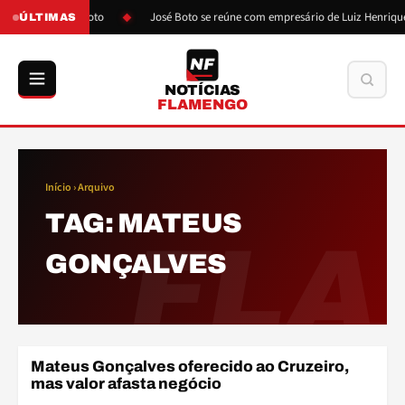
ós pressão de Boto
José Boto se reúne com empresário de Luiz Henrique
ÚLTIMAS
NF
Buscar
NOTÍCIAS
FLAMENGO
Início
› Arquivo
TAG:
MATEUS
FLA
GONÇALVES
Mateus Gonçalves oferecido ao Cruzeiro,
ELENCO
mas valor afasta negócio