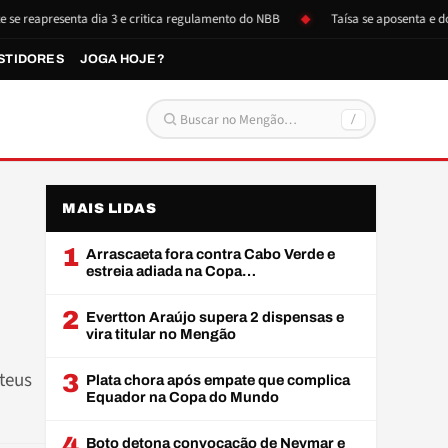
resenta dia 3 e critica regulamento do NBB
Taísa se aposenta e doa iten
STIDORES
JOGA HOJE?
/
Buscar por:
MAIS LIDAS
1
Arrascaeta fora contra Cabo Verde e
estreia adiada na Copa…
2
Evertton Araújo supera 2 dispensas e
vira titular no Mengão
teus
3
Plata chora após empate que complica
Equador na Copa do Mundo
4
Boto detona convocação de Neymar e