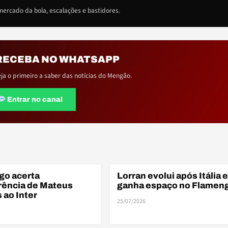
ercado da bola, escalações e bastidores.
RECEBA NO WHATSAPP
eja o primeiro a saber das notícias do Mengão.
Entrar no canal
go acerta
Lorran evolui após Itália e
BASE
rência de Mateus
ganha espaço no Flamen
ao Inter
25/07/2026