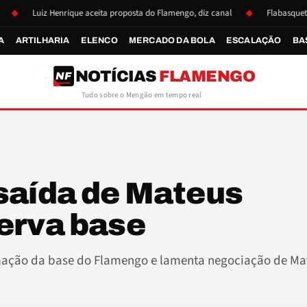
Luiz Henrique aceita proposta do Flamengo, diz canal
Flabasquete se reap
A
ARTILHARIA
ELENCO
MERCADO DA BOLA
ESCALAÇÃO
BA
NOTÍCIAS
FLAMENGO
NF
Tudo sobre o Mengão em tempo real
saída de Mateus
erva base
mação da base do Flamengo e lamenta negociação de Ma