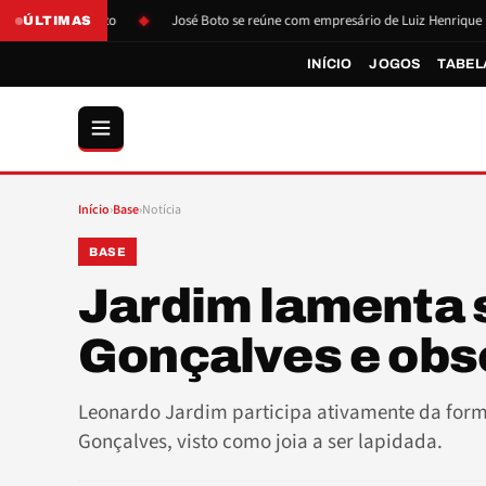
são de Boto
José Boto se reúne com empresário de Luiz Henrique
ÚLTIMAS
INÍCIO
JOGOS
TABEL
Início
›
Base
›
Notícia
BASE
Jardim lamenta 
Gonçalves e obs
Leonardo Jardim participa ativamente da for
Gonçalves, visto como joia a ser lapidada.