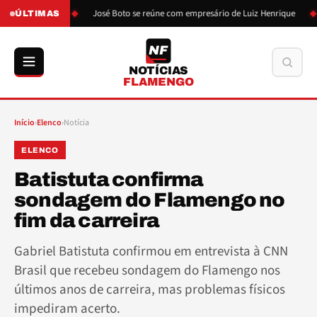
o de Boto
José Boto se reúne com empresário de Luiz Henrique
L
ÚLTIMAS
NF
Buscar
NOTÍCIAS
FLAMENGO
Início
›
Elenco
›
Notícia
ELENCO
Batistuta confirma
sondagem do Flamengo no
fim da carreira
Gabriel Batistuta confirmou em entrevista à CNN
Brasil que recebeu sondagem do Flamengo nos
últimos anos de carreira, mas problemas físicos
impediram acerto.