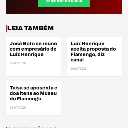
Entrar no canal
ELE
ELE
LEIA TAMBÉM
José Boto se reúne
Luiz Henrique
ELENCO
ELENCO
com empresário de
aceita proposta do
Luiz Henrique
Flamengo, diz
canal
29/07/2026
ELE
29/07/2026
Taísa se aposenta e
ELENCO
doa itens ao Museu
do Flamengo
29/07/2026