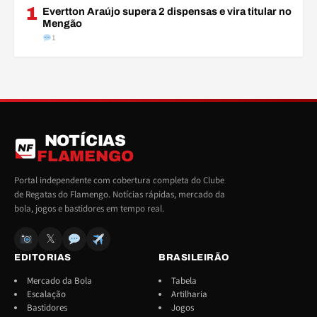
1
Evertton Araújo supera 2 dispensas e vira titular no
Mengão
1
NOTÍCIAS
NF
FLAMENGO
Portal independente com cobertura completa do Clube
de Regatas do Flamengo. Notícias rápidas, mercado da
bola, jogos e bastidores em tempo real.
𝕏
EDITORIAS
BRASILEIRÃO
Mercado da Bola
Tabela
Escalação
Artilharia
Bastidores
Jogos