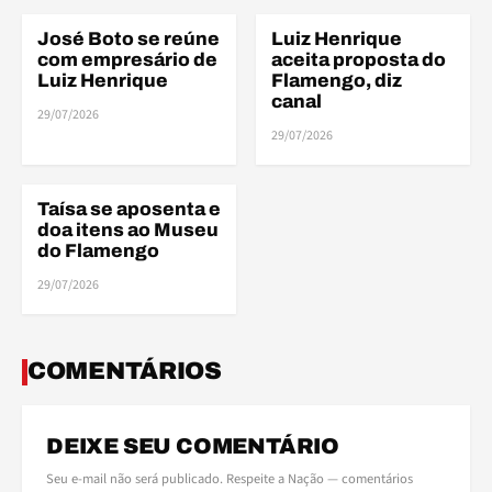
José Boto se reúne
Luiz Henrique
ELENCO
ELENCO
com empresário de
aceita proposta do
Luiz Henrique
Flamengo, diz
canal
29/07/2026
ELE
29/07/2026
Taísa se aposenta e
ELENCO
doa itens ao Museu
do Flamengo
29/07/2026
COMENTÁRIOS
DEIXE SEU COMENTÁRIO
Seu e-mail não será publicado. Respeite a Nação — comentários