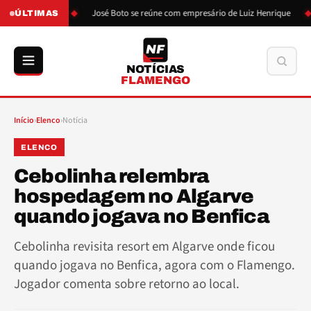
o de Boto
José Boto se reúne com empresário de Luiz Henrique
L
ÚLTIMAS
NF
Buscar
NOTÍCIAS
FLAMENGO
Início
›
Elenco
›
Notícia
ELENCO
Cebolinha relembra
hospedagem no Algarve
quando jogava no Benfica
Cebolinha revisita resort em Algarve onde ficou
quando jogava no Benfica, agora com o Flamengo.
Jogador comenta sobre retorno ao local.