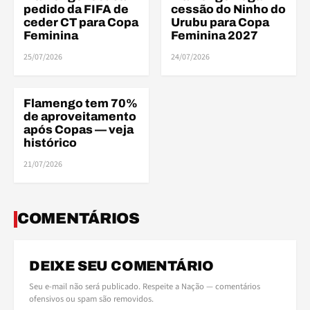
pedido da FIFA de
cessão do Ninho do
ceder CT para Copa
Urubu para Copa
Feminina
Feminina 2027
25/07/2026
24/07/2026
Flamengo tem 70%
BRASILEIRÃO
de aproveitamento
após Copas — veja
histórico
21/07/2026
COMENTÁRIOS
DEIXE SEU COMENTÁRIO
Seu e-mail não será publicado. Respeite a Nação — comentários
ofensivos ou spam são removidos.