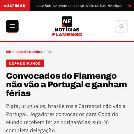
o de Boto
José Boto se reúne com empresário de Luiz Henrique
L
ÚLTIMAS
NF
Buscar
NOTÍCIAS
FLAMENGO
Início
›
Copa do Mundo
›
Notícia
COPA DO MUNDO
Convocados do Flamengo
não vão a Portugal e ganham
férias
Plata, uruguaios, brasileiros e Carrascal não vão a
Portugal. Jogadores convocados para Copa do
Mundo recebem férias obrigatórias; sub-20
completa delegação.