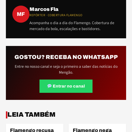
Marcos Fla
MF
REPÓRTER · COBERTURA FLAMENGO
Acompanha o dia a dia do Flamengo. Cobertura de
mercado da bola, escalações e bastidores.
GOSTOU? RECEBA NO WHATSAPP
Entre no nosso canal e seja o primeiro a saber das notícias do
Mengão.
Entrar no canal
LEIA TAMBÉM
Flamengo recusa
Flamengo nega
COPA DO MUNDO
COPA DO MUNDO