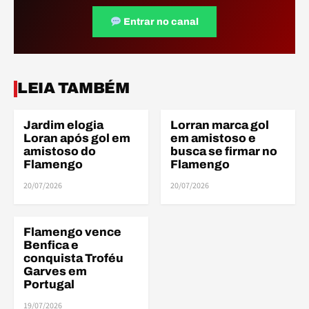
Entrar no canal
LEIA TAMBÉM
Jardim elogia
Lorran marca gol
AMISTOSOS
AMISTOSOS
Loran após gol em
em amistoso e
amistoso do
busca se firmar no
Flamengo
Flamengo
20/07/2026
20/07/2026
Flamengo vence
AMISTOSOS
Benfica e
conquista Troféu
Garves em
Portugal
19/07/2026