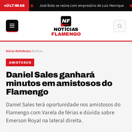
ão de Boto
José Boto se reúne com empresário de Luiz Henrique
ÚLTIMAS
NF
Buscar
NOTÍCIAS
FLAMENGO
Início
›
Amistosos
›
Notícia
AMISTOSOS
Daniel Sales ganhará
minutos em amistosos do
Flamengo
Daniel Sales terá oportunidade nos amistosos do
Flamengo com Varela de férias e dúvida sobre
Emerson Royal na lateral direita.