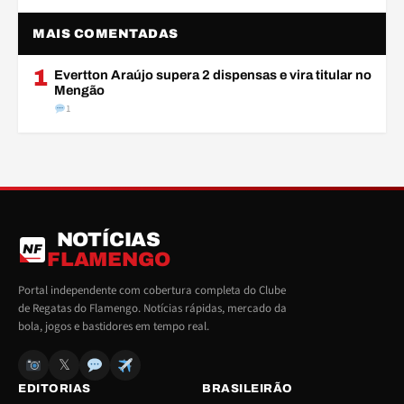
MAIS COMENTADAS
1
Evertton Araújo supera 2 dispensas e vira titular no
Mengão
1
NOTÍCIAS
NF
FLAMENGO
Portal independente com cobertura completa do Clube
de Regatas do Flamengo. Notícias rápidas, mercado da
bola, jogos e bastidores em tempo real.
𝕏
EDITORIAS
BRASILEIRÃO