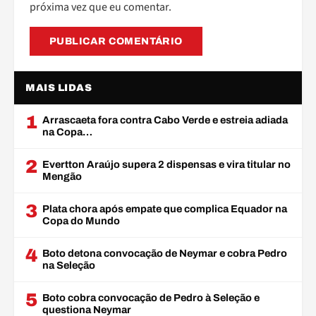
próxima vez que eu comentar.
MAIS LIDAS
1
Arrascaeta fora contra Cabo Verde e estreia adiada
na Copa…
2
Evertton Araújo supera 2 dispensas e vira titular no
Mengão
3
Plata chora após empate que complica Equador na
Copa do Mundo
4
Boto detona convocação de Neymar e cobra Pedro
na Seleção
5
Boto cobra convocação de Pedro à Seleção e
questiona Neymar