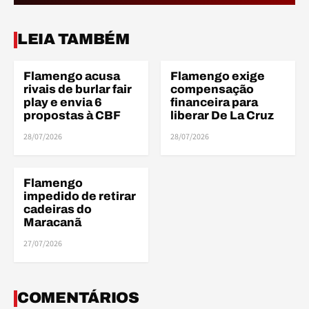
FIN
LEIA TAMBÉM
Flamengo acusa
Flamengo exige
FINANÇAS
FINANÇAS
rivais de burlar fair
compensação
play e envia 6
financeira para
propostas à CBF
liberar De La Cruz
FIN
28/07/2026
28/07/2026
Flamengo
FINANÇAS
impedido de retirar
cadeiras do
Maracanã
27/07/2026
COMENTÁRIOS