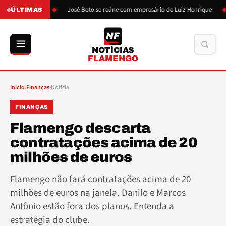
ão de Boto
José Boto se reúne com empresário de Luiz Henrique
L
ÚLTIMAS
NF
Buscar
NOTÍCIAS
FLAMENGO
Início
›
Finanças
›
Notícia
FINANÇAS
Flamengo descarta
contratações acima de 20
milhões de euros
Flamengo não fará contratações acima de 20
milhões de euros na janela. Danilo e Marcos
Antônio estão fora dos planos. Entenda a
estratégia do clube.