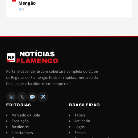
Mengão
1
NOTÍCIAS
NF
FLAMENGO
Portal independente com cobertura completa do Clube
de Regatas do Flamengo. Notícias rápidas, mercado da
bola, jogos e bastidores em tempo real.
𝕏
EDITORIAS
BRASILEIRÃO
Mercado da Bola
Tabela
Escalação
Artilharia
Bastidores
Jogos
Libertadores
Elenco