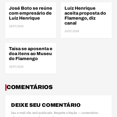
José Boto se reúne
Luiz Henrique
ELENCO
ELENCO
com empresário de
aceita proposta do
Luiz Henrique
Flamengo, diz
canal
29/07/2026
ELE
29/07/2026
Taísa se aposenta e
ELENCO
doa itens ao Museu
do Flamengo
29/07/2026
COMENTÁRIOS
DEIXE SEU COMENTÁRIO
Seu e-mail não será publicado. Respeite a Nação — comentários