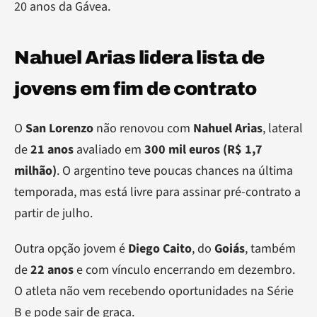
20 anos da Gávea.
Nahuel Arias lidera lista de
jovens em fim de contrato
O
San Lorenzo
não renovou com
Nahuel Arias
, lateral
de
21 anos
avaliado em
300 mil euros (R$ 1,7
milhão)
. O argentino teve poucas chances na última
temporada, mas está livre para assinar pré-contrato a
partir de julho.
Outra opção jovem é
Diego Caito
, do
Goiás
, também
de
22 anos
e com vínculo encerrando em dezembro.
O atleta não vem recebendo oportunidades na Série
B e pode sair de graça.