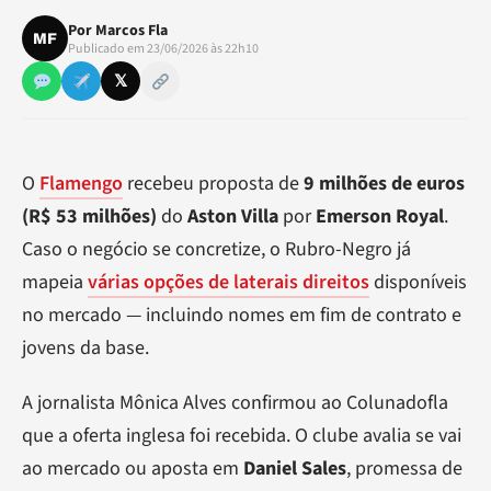
Por
Marcos Fla
MF
Publicado em 23/06/2026 às 22h10
𝕏
O
Flamengo
recebeu proposta de
9 milhões de euros
(R$ 53 milhões)
do
Aston Villa
por
Emerson Royal
.
Caso o negócio se concretize, o Rubro-Negro já
mapeia
várias opções de laterais direitos
disponíveis
no mercado — incluindo nomes em fim de contrato e
jovens da base.
A jornalista Mônica Alves confirmou ao Colunadofla
que a oferta inglesa foi recebida. O clube avalia se vai
ao mercado ou aposta em
Daniel Sales
, promessa de