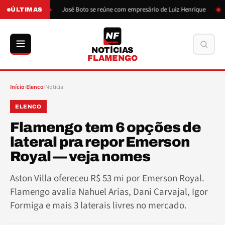
de Boto
José Boto se reúne com empresário de Luiz Henrique
Lui
ÚLTIMAS
NF
Buscar
NOTÍCIAS
FLAMENGO
Início
›
Elenco
›
Notícia
ELENCO
Flamengo tem 6 opções de
lateral pra repor Emerson
Royal — veja nomes
Aston Villa ofereceu R$ 53 mi por Emerson Royal.
Flamengo avalia Nahuel Arias, Dani Carvajal, Igor
Formiga e mais 3 laterais livres no mercado.