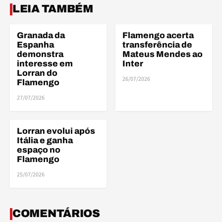
LEIA TAMBÉM
Granada da
Flamengo acerta
BASE
BASE
Espanha
transferência de
demonstra
Mateus Mendes ao
interesse em
Inter
Lorran do
26/07/2026
Flamengo
27/07/2026
Lorran evolui após
BASE
Itália e ganha
espaço no
Flamengo
25/07/2026
COMENTÁRIOS