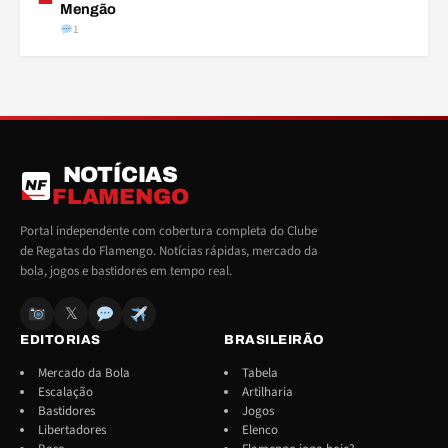
Mengão
1
NOTÍCIAS
NF
FLAMENGO
Portal independente com cobertura completa do Clube
de Regatas do Flamengo. Notícias rápidas, mercado da
bola, jogos e bastidores em tempo real.
𝕏
EDITORIAS
BRASILEIRÃO
Mercado da Bola
Tabela
Escalação
Artilharia
Bastidores
Jogos
Libertadores
Elenco