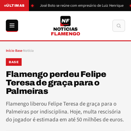
ão de Boto
José Boto se reúne com empresário de Luiz Henrique
ÚLTIMAS
NF
Buscar
NOTÍCIAS
FLAMENGO
Início
›
Base
›
Notícia
BASE
Flamengo perdeu Felipe
Teresa de graça para o
Palmeiras
Flamengo liberou Felipe Teresa de graça para o
Palmeiras por indisciplina. Hoje, multa rescisória
do jogador é estimada em até 50 milhões de euros.