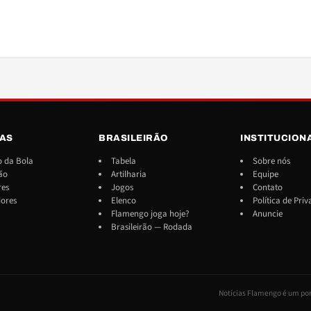
IAS
BRASILEIRÃO
INSTITUCION
 da Bola
Tabela
Sobre nós
ão
Artilharia
Equipe
res
Jogos
Contato
dores
Elenco
Política de Pri
Flamengo joga hoje?
Anuncie
Brasileirão — Rodada
Notícias Flamengo é um por