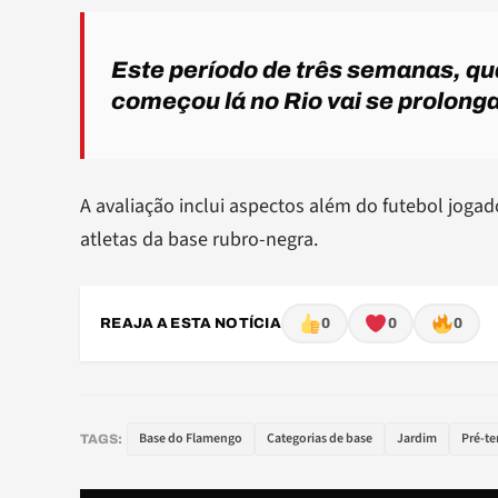
Este período de três semanas, qu
começou lá no Rio vai se prolong
A avaliação inclui aspectos além do futebol joga
atletas da base rubro-negra.
REAJA A ESTA NOTÍCIA
0
0
0
Base do Flamengo
Categorias de base
Jardim
Pré-t
TAGS: