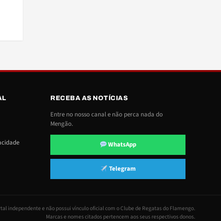
AL
RECEBA AS NOTÍCIAS
Entre no nosso canal e não perca nada do
Mengão.
vacidade
WhatsApp
Telegram
tal independente e não possui vínculo oficial com o Clube de Regatas do Flamengo.
Marcas e nomes citados pertencem aos seus respectivos donos.