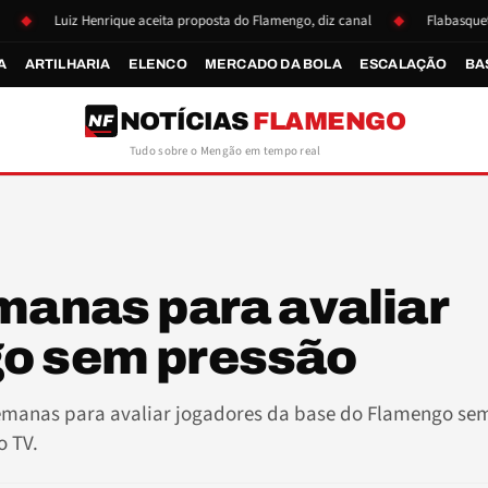
Luiz Henrique aceita proposta do Flamengo, diz canal
Flabasquete se rea
A
ARTILHARIA
ELENCO
MERCADO DA BOLA
ESCALAÇÃO
BA
NOTÍCIAS
FLAMENGO
NF
Tudo sobre o Mengão em tempo real
manas para avaliar
go sem pressão
 semanas para avaliar jogadores da base do Flamengo se
o TV.