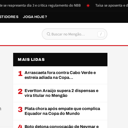
presenta dia 3 e critica regulamento do NBB
Taísa se aposenta e doa iten
STIDORES
JOGA HOJE?
/
Buscar por:
MAIS LIDAS
1
Arrascaeta fora contra Cabo Verde e
estreia adiada na Copa…
2
Evertton Araújo supera 2 dispensas e
vira titular no Mengão
m
3
Plata chora após empate que complica
Equador na Copa do Mundo
4
Boto detona convocação de Neymar e