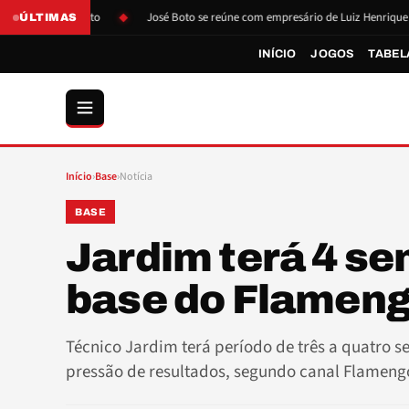
são de Boto
José Boto se reúne com empresário de Luiz Henrique
ÚLTIMAS
INÍCIO
JOGOS
TABEL
Início
›
Base
›
Notícia
BASE
Jardim terá 4 se
base do Flamen
Técnico Jardim terá período de três a quatro
pressão de resultados, segundo canal Flameng