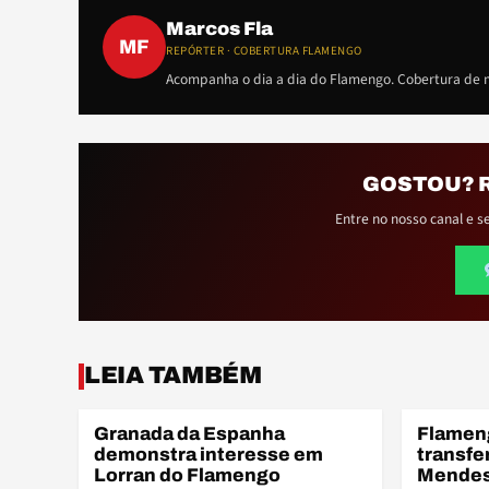
Marcos Fla
MF
REPÓRTER · COBERTURA FLAMENGO
Acompanha o dia a dia do Flamengo. Cobertura de m
GOSTOU? 
Entre no nosso canal e s
LEIA TAMBÉM
Granada da Espanha
Flamen
BASE
BASE
demonstra interesse em
transfe
Lorran do Flamengo
Mendes 