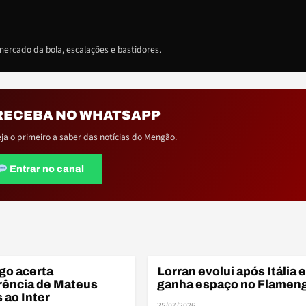
ercado da bola, escalações e bastidores.
RECEBA NO WHATSAPP
eja o primeiro a saber das notícias do Mengão.
Entrar no canal
go acerta
Lorran evolui após Itália e
BASE
rência de Mateus
ganha espaço no Flamen
ao Inter
25/07/2026