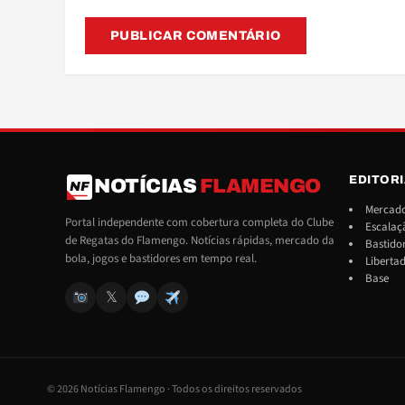
EDITOR
NOTÍCIAS
FLAMENGO
NF
Mercado
Portal independente com cobertura completa do Clube
Escalaç
de Regatas do Flamengo. Notícias rápidas, mercado da
Bastido
bola, jogos e bastidores em tempo real.
Liberta
Base
𝕏
© 2026 Notícias Flamengo · Todos os direitos reservados