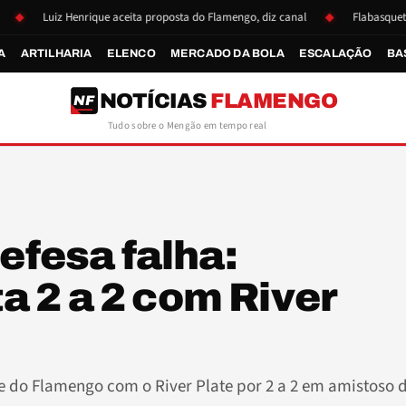
iz Henrique aceita proposta do Flamengo, diz canal
Flabasquete se reapre
A
ARTILHARIA
ELENCO
MERCADO DA BOLA
ESCALAÇÃO
BA
NOTÍCIAS
FLAMENGO
NF
Tudo sobre o Mengão em tempo real
efesa falha:
 2 a 2 com River
te do Flamengo com o River Plate por 2 a 2 em amistoso 