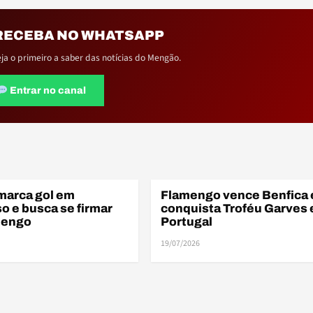
RECEBA NO WHATSAPP
eja o primeiro a saber das notícias do Mengão.
Entrar no canal
marca gol em
Flamengo vence Benfica 
S
AMISTOSOS
o e busca se firmar
conquista Troféu Garves
mengo
Portugal
19/07/2026