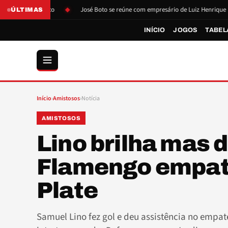
o de Boto
José Boto se reúne com empresário de Luiz Henrique
Lu
ÚLTIMAS
INÍCIO
JOGOS
TABEL
Início
›
Amistosos
›
Notícia
AMISTOSOS
Lino brilha mas d
Flamengo empata
Plate
Samuel Lino fez gol e deu assistência no empa