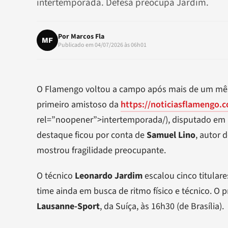
intertemporada. Defesa preocupa Jardim.
Por
Marcos Fla
MF
Publicado em 04/07/2026 às 06h01
O Flamengo voltou a campo após mais de um m
primeiro amistoso da
https://noticiasflamengo.
rel=”noopener”>intertemporada/), disputado em
destaque ficou por conta de
Samuel Lino
, autor 
mostrou fragilidade preocupante.
O técnico
Leonardo Jardim
escalou cinco titular
time ainda em busca de ritmo físico e técnico. O 
Lausanne-Sport
, da Suíça, às 16h30 (de Brasília).