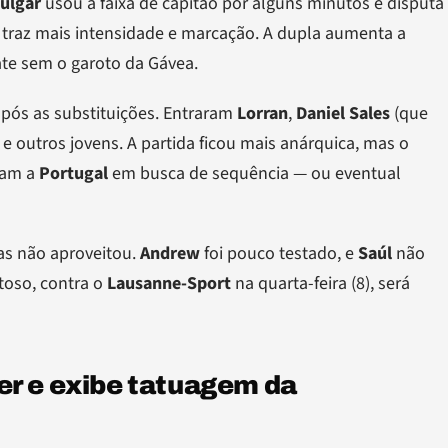
ulgar
usou a faixa de capitão por alguns minutos e disputa
 traz mais intensidade e marcação. A dupla aumenta a
te sem o garoto da Gávea.
ós as substituições. Entraram
Lorran
,
Daniel Sales
(que
e outros jovens. A partida ficou mais anárquica, mas o
ram a
Portugal
em busca de sequência — ou eventual
as não aproveitou.
Andrew
foi pouco testado, e
Saúl
não
toso, contra o
Lausanne-Sport
na quarta-feira (8), será
er e exibe tatuagem da