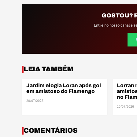
GOSTOU? 
Entre no nosso canal e s
LEIA TAMBÉM
Jardim elogia Loran após gol
Lorran 
AMISTOSOS
AMISTOSO
em amistoso do Flamengo
amistos
no Fla
20/07/2026
20/07/2026
COMENTÁRIOS