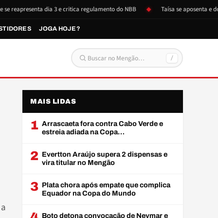
senta dia 3 e critica regulamento do NBB
Taísa se aposenta e doa itens a
STIDORES
JOGA HOJE?
/
Buscar por:
MAIS LIDAS
1
Arrascaeta fora contra Cabo Verde e
estreia adiada na Copa…
2
Evertton Araújo supera 2 dispensas e
vira titular no Mengão
3
Plata chora após empate que complica
Equador na Copa do Mundo
da
4
Boto detona convocação de Neymar e