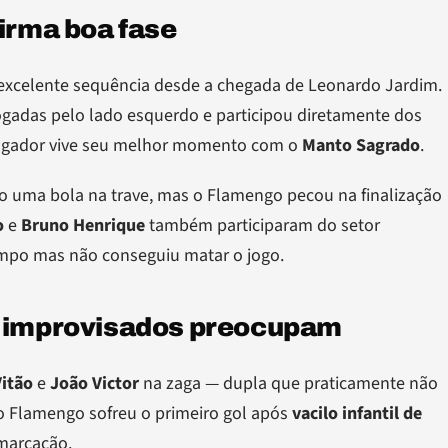
firma boa fase
 excelente sequência desde a chegada de Leonardo Jardim.
ogadas pelo lado esquerdo e participou diretamente dos
 jogador vive seu melhor momento com o
Manto Sagrado
.
do uma bola na trave, mas o Flamengo pecou na finalização
o
e
Bruno Henrique
também participaram do setor
empo mas não conseguiu matar o jogo.
s improvisados preocupam
Vitão
e
João Victor
na zaga — dupla que praticamente não
: o Flamengo sofreu o primeiro gol após
vacilo infantil de
marcação.