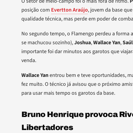
O setor de meio-campo foi o mais fora de ritmo.
P
posição com
Evertton Araújo
, jovem da base que
qualidade técnica, mas perde em poder de comba
No segundo tempo, o Flamengo perdeu a forma ap
se machucou sozinho),
Joshua
,
Wallace Yan
,
Saúl
importante foi dar minutos aos garotos que viaja
venda.
Wallace Yan
entrou bem e teve oportunidades, m
fez muito. O técnico já avisou que o próximo amis
para usar mais tempo os garotos da base.
Bruno Henrique provoca Riv
Libertadores