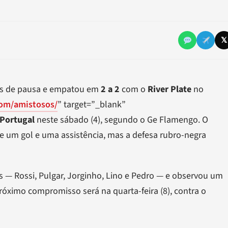
𝕏
ês de pausa e empatou em
2 a 2
com o
River Plate
no
com/amistosos/
” target=”_blank”
Portugal
neste sábado (4), segundo o Ge Flamengo. O
de um gol e uma assistência, mas a defesa rubro-negra
es — Rossi, Pulgar, Jorginho, Lino e Pedro — e observou um
próximo compromisso será na quarta-feira (8), contra o