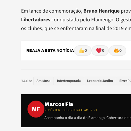
Em lance de comemoração,
Bruno Henrique
prov
Libertadores
conquistada pelo Flamengo. O gesto 
os clubes, que se enfrentaram na final de 2019 e
REAJA A ESTA NOTÍCIA
0
0
0
Amistoso
Intertemporada
Leonardo Jardim
River Pl
TAGS:
Marcos Fla
MF
REPÓRTER · COBERTURA FLAMENGO
Acompanha o dia a dia do Flamengo. Cobertura de m