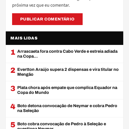
próxima vez que eu comentar.
MAIS LIDAS
1
Arrascaeta fora contra Cabo Verde e estreia adiada
na Copa…
2
Evertton Araújo supera 2 dispensas e vira titular no
Mengão
3
Plata chora após empate que complica Equador na
Copa do Mundo
4
Boto detona convocação de Neymar e cobra Pedro
na Seleção
5
Boto cobra convocação de Pedro à Seleção e
questiona Neymar