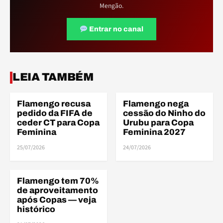
Mengão.
Entrar no canal
LEIA TAMBÉM
Flamengo recusa
Flamengo nega
COPA DO MUNDO
COPA DO MUNDO
pedido da FIFA de
cessão do Ninho do
ceder CT para Copa
Urubu para Copa
Feminina
Feminina 2027
25/07/2026
24/07/2026
Flamengo tem 70%
BRASILEIRÃO
de aproveitamento
após Copas — veja
histórico