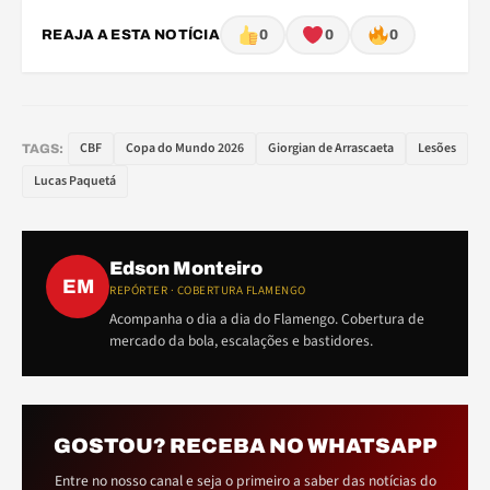
REAJA A ESTA NOTÍCIA
0
0
0
CBF
Copa do Mundo 2026
Giorgian de Arrascaeta
Lesões
TAGS:
Lucas Paquetá
Edson Monteiro
EM
REPÓRTER · COBERTURA FLAMENGO
Acompanha o dia a dia do Flamengo. Cobertura de
mercado da bola, escalações e bastidores.
GOSTOU? RECEBA NO WHATSAPP
Entre no nosso canal e seja o primeiro a saber das notícias do