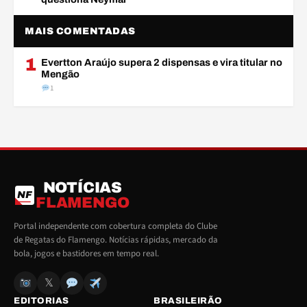
MAIS COMENTADAS
1
Evertton Araújo supera 2 dispensas e vira titular no
Mengão
1
NOTÍCIAS
NF
FLAMENGO
Portal independente com cobertura completa do Clube
de Regatas do Flamengo. Notícias rápidas, mercado da
bola, jogos e bastidores em tempo real.
𝕏
EDITORIAS
BRASILEIRÃO