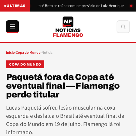
de Boto
José Boto se reúne com empresário de Luiz Henrique
Luiz
ÚLTIMAS
NF
Buscar
NOTÍCIAS
FLAMENGO
Início
›
Copa do Mundo
›
Notícia
COPA DO MUNDO
Paquetá fora da Copa até
eventual final — Flamengo
perde titular
Lucas Paquetá sofreu lesão muscular na coxa
esquerda e desfalca o Brasil até eventual final da
Copa do Mundo em 19 de julho. Flamengo já foi
informado.