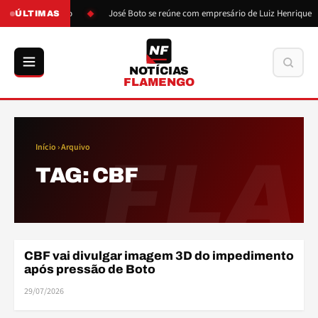
pressão de Boto
José Boto se reúne com empresário de Luiz Henrique
ÚLTIMAS
NF
Buscar
NOTÍCIAS
FLAMENGO
Início
› Arquivo
FLA
TAG:
CBF
ARB
CBF vai divulgar imagem 3D do impedimento
ARBITRAGEM
após pressão de Boto
29/07/2026