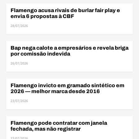
Flamengo acusa rivais de burlar fair play e
FINANÇAS
envia 6 propostas à CBF
28/07/2026
Bap nega calote a empresários e revela briga
FINANÇAS
por comissão indevida
26/07/2026
Flamengo invicto em gramado sintético em
BRASILEIRÃO
2026 — melhor marca desde 2016
23/07/2026
ELE
Flamengo pode contratar com janela
ELENCO
fechada, mas não registrar
23/07/2026