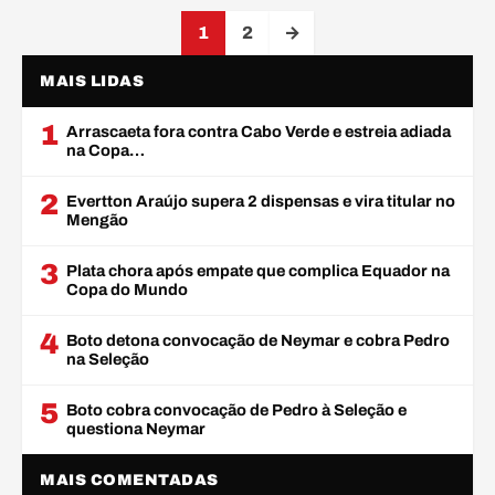
Paginação de posts
1
2
→
MAIS LIDAS
1
Arrascaeta fora contra Cabo Verde e estreia adiada
na Copa…
2
Evertton Araújo supera 2 dispensas e vira titular no
Mengão
3
Plata chora após empate que complica Equador na
Copa do Mundo
4
Boto detona convocação de Neymar e cobra Pedro
na Seleção
5
Boto cobra convocação de Pedro à Seleção e
questiona Neymar
MAIS COMENTADAS