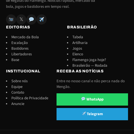
de Regatas do Flamengo. Notícias rápidas, mercado da
bola, jogos e bastidores em tempo real.
𝕏
EDITORIAS
BRASILEIRÃO
Mercado da Bola
Tabela
Escalação
Artilharia
Bastidores
Jogos
Libertadores
Elenco
Base
Flamengo joga hoje?
Brasileirão — Rodada
INSTITUCIONAL
RECEBA AS NOTÍCIAS
Sobre nós
Entre no nosso canal e não perca nada do
Equipe
Mengão.
Contato
Política de Privacidade
WhatsApp
Anuncie
Telegram