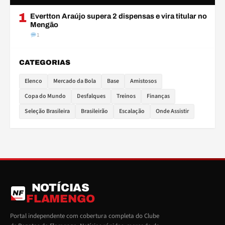
1
Evertton Araújo supera 2 dispensas e vira titular no
Mengão
1
CATEGORIAS
Elenco
Mercado da Bola
Base
Amistosos
Copa do Mundo
Desfalques
Treinos
Finanças
Seleção Brasileira
Brasileirão
Escalação
Onde Assistir
NOTÍCIAS
NF
FLAMENGO
Portal independente com cobertura completa do Clube