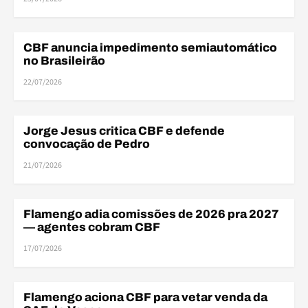
CBF anuncia impedimento semiautomático
ARBITRAGEM
no Brasileirão
22/07/2026
ELE
Jorge Jesus critica CBF e defende
ELENCO
convocação de Pedro
21/07/2026
Flamengo adia comissões de 2026 pra 2027
FINANÇAS
— agentes cobram CBF
17/07/2026
Flamengo aciona CBF para vetar venda da
FINANÇAS