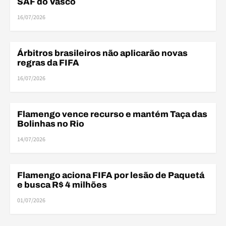
SAF do Vasco
16/07/2026
Árbitros brasileiros não aplicarão novas
ARBITRAGEM
regras da FIFA
16/07/2026
Flamengo vence recurso e mantém Taça das
ARBITRAGEM
Bolinhas no Rio
14/07/2026
Flamengo aciona FIFA por lesão de Paquetá
DESFALQUES
e busca R$ 4 milhões
01/07/2026