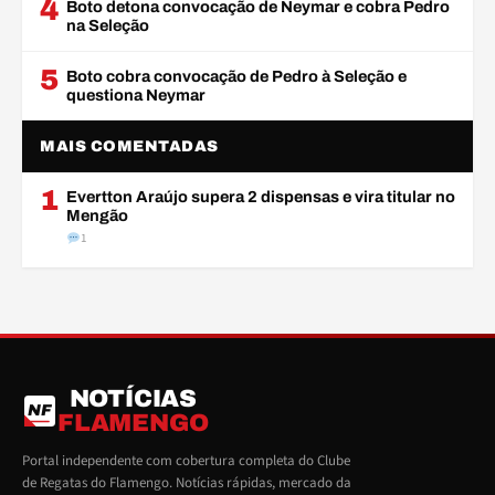
4
Boto detona convocação de Neymar e cobra Pedro
na Seleção
5
Boto cobra convocação de Pedro à Seleção e
questiona Neymar
MAIS COMENTADAS
1
Evertton Araújo supera 2 dispensas e vira titular no
Mengão
1
NOTÍCIAS
NF
FLAMENGO
Portal independente com cobertura completa do Clube
de Regatas do Flamengo. Notícias rápidas, mercado da