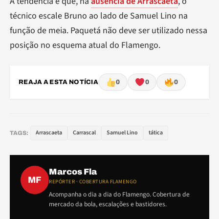
A tendência é que, na
ausência de Arrascaeta
, o
técnico escale Bruno ao lado de Samuel Lino na
função de meia. Paquetá não deve ser utilizado nessa
posição no esquema atual do Flamengo.
REAJA A ESTA NOTÍCIA
0
0
0
Arrascaeta
Carrascal
Samuel Lino
tática
TAGS:
Marcos Fla
MF
REPÓRTER · COBERTURA FLAMENGO
Acompanha o dia a dia do Flamengo. Cobertura de
mercado da bola, escalações e bastidores.