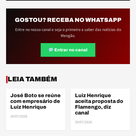
GOSTOU? RECEBA NO WHATSAPP
Entre no nosso canal e seja o primeiro a saber das notícias do
Mengão.
Entrar no canal
ELE
ELE
LEIA TAMBÉM
José Boto se reúne
Luiz Henrique
ELENCO
ELENCO
com empresário de
aceita proposta do
Luiz Henrique
Flamengo, diz
canal
29/07/2026
ELE
29/07/2026