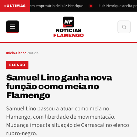
oto se reúne com empresário de Luiz Henrique
Luiz Henrique aceita propo
ÚLTIMAS
NF
Buscar
NOTÍCIAS
FLAMENGO
Início
›
Elenco
›
Notícia
ELENCO
Samuel Lino ganha nova
função como meia no
Flamengo
Samuel Lino passou a atuar como meia no
Flamengo, com liberdade de movimentação.
Mudança impacta situação de Carrascal no elenco
rubro-negro.