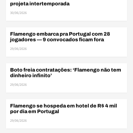
projeta intertemporada
30/06/2026
Flamengo embarca pra Portugal com 28
AMISTOSOS
jogadores — 9 convocados ficam fora
29/06/2026
Boto freia contratações: ‘Flamengo não tem
FINANÇAS
dinheiro infinito’
29/06/2026
Flamengo se hospeda em hotel de R$ 4 mil
FINANÇAS
por dia em Portugal
29/06/2026