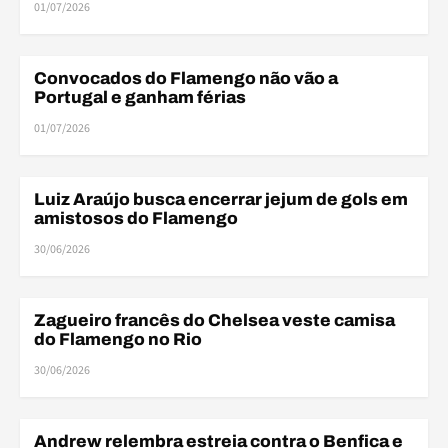
01/07/2026
Convocados do Flamengo não vão a
COPA DO MUNDO
Portugal e ganham férias
01/07/2026
Luiz Araújo busca encerrar jejum de gols em
AMISTOSOS
amistosos do Flamengo
30/06/2026
Zagueiro francês do Chelsea veste camisa
ELENCO
do Flamengo no Rio
30/06/2026
Andrew relembra estreia contra o Benfica e
AMISTOSOS