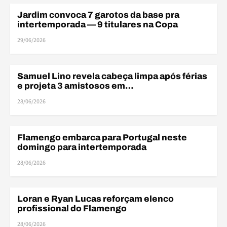
Jardim convoca 7 garotos da base pra
BASE
intertemporada — 9 titulares na Copa
29/06/2026
Samuel Lino revela cabeça limpa após férias
AMISTOSOS
e projeta 3 amistosos em…
28/06/2026
Flamengo embarca para Portugal neste
AMISTOSOS
domingo para intertemporada
28/06/2026
Loran e Ryan Lucas reforçam elenco
BASE
profissional do Flamengo
28/06/2026