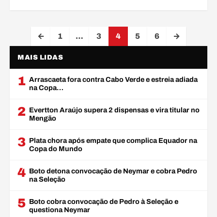
Paginação de posts
←
1
…
3
4
5
6
→
MAIS LIDAS
1
Arrascaeta fora contra Cabo Verde e estreia adiada
na Copa…
2
Evertton Araújo supera 2 dispensas e vira titular no
Mengão
3
Plata chora após empate que complica Equador na
Copa do Mundo
4
Boto detona convocação de Neymar e cobra Pedro
na Seleção
5
Boto cobra convocação de Pedro à Seleção e
questiona Neymar