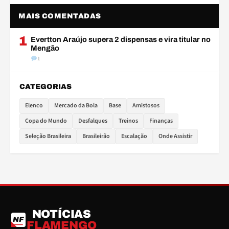
MAIS COMENTADAS
1
Evertton Araújo supera 2 dispensas e vira titular no
Mengão
1
CATEGORIAS
Elenco
Mercado da Bola
Base
Amistosos
Copa do Mundo
Desfalques
Treinos
Finanças
Seleção Brasileira
Brasileirão
Escalação
Onde Assistir
NOTÍCIAS
NF
FLAMENGO