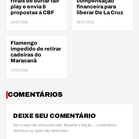
rivais de burlar fair
compensação
play e envia 6
financeira para
propostas à CBF
liberar De La Cruz
FIN
28/07/2026
28/07/2026
Flamengo
FINANÇAS
impedido de retirar
cadeiras do
Maracanã
27/07/2026
COMENTÁRIOS
DEIXE SEU COMENTÁRIO
Seu e-mail não será publicado. Respeite a Nação — comentários
ofensivos ou spam são removidos.