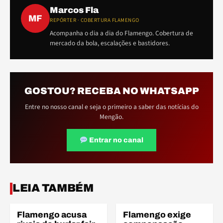
Marcos Fla
MF
REPÓRTER · COBERTURA FLAMENGO
Acompanha o dia a dia do Flamengo. Cobertura de
mercado da bola, escalações e bastidores.
GOSTOU? RECEBA NO WHATSAPP
Entre no nosso canal e seja o primeiro a saber das notícias do
Mengão.
Entrar no canal
FIN
LEIA TAMBÉM
Flamengo acusa
Flamengo exige
FINANÇAS
FINANÇAS