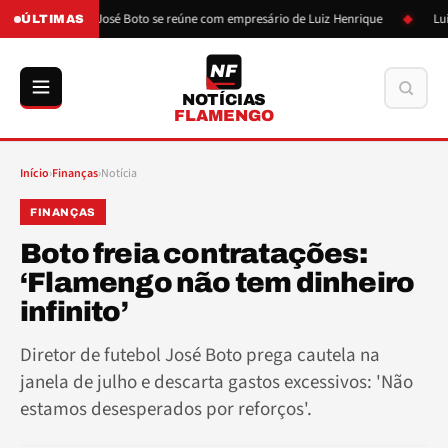
o
José Boto se reúne com empresário de Luiz Henrique
Luiz Henri
ÚLTIMAS
NF
Buscar
NOTÍCIAS
FLAMENGO
Início
›
Finanças
›
Notícia
FINANÇAS
Boto freia contratações:
‘Flamengo não tem dinheiro
infinito’
Diretor de futebol José Boto prega cautela na
janela de julho e descarta gastos excessivos: 'Não
estamos desesperados por reforços'.