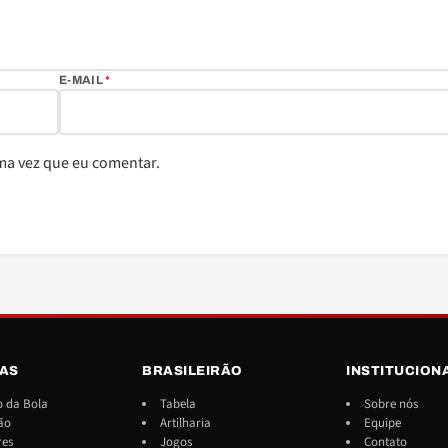
E-MAIL
*
ma vez que eu comentar.
IAS
BRASILEIRÃO
INSTITUCION
 da Bola
Tabela
Sobre nós
ão
Artilharia
Equipe
res
Jogos
Contato