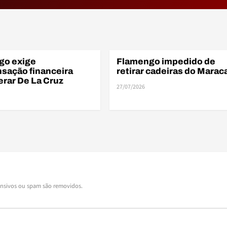
FIN
F
go exige
Flamengo impedido de
FINANÇAS
sação financeira
retirar cadeiras do Marac
berar De La Cruz
27/07/2026
ensivos ou spam são removidos.