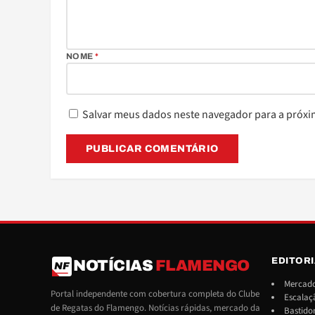
NOME
*
Salvar meus dados neste navegador para a próxi
EDITOR
NOTÍCIAS
FLAMENGO
NF
Mercado
Portal independente com cobertura completa do Clube
Escalaç
de Regatas do Flamengo. Notícias rápidas, mercado da
Bastido