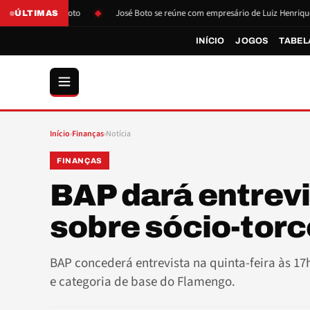
essão de Boto
José Boto se reúne com empresário de Luiz Henrique
ÚLTIMAS
INÍCIO
JOGOS
TABEL
Início
›
Finanças
›
Notícia
FINANÇAS
BAP dará entrev
sobre sócio-tor
BAP concederá entrevista na quinta-feira às 1
e categoria de base do Flamengo.