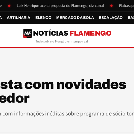
Luiz Henrique aceita proposta do Flamengo, diz canal
Flabasquete se r
A
ARTILHARIA
ELENCO
MERCADO DA BOLA
ESCALAÇÃO
BA
NOTÍCIAS
FLAMENGO
NF
Tudo sobre o Mengão em tempo real
ista com novidades
cedor
7h com informações inéditas sobre programa de sócio-to