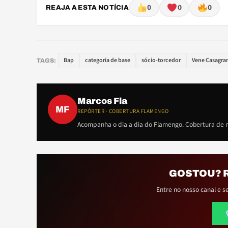
REAJA A ESTA NOTÍCIA
0
0
0
Bap
categoria de base
sócio-torcedor
Vene Casagra
TAGS:
Marcos Fla
MF
REPÓRTER · COBERTURA FLAMENGO
Acompanha o dia a dia do Flamengo. Cobertura de m
GOSTOU? 
Entre no nosso canal e s