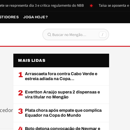
eapresenta dia 3 e critica regulamento do NBB
Taísa se aposenta e doa it
STIDORES
JOGA HOJE?
/
Buscar por:
MAIS LIDAS
1
Arrascaeta fora contra Cabo Verde e
estreia adiada na Copa…
2
Evertton Araújo supera 2 dispensas e
vira titular no Mengão
rcedor
3
Plata chora após empate que complica
Equador na Copa do Mundo
4
Boto detona convocação de Neymar e