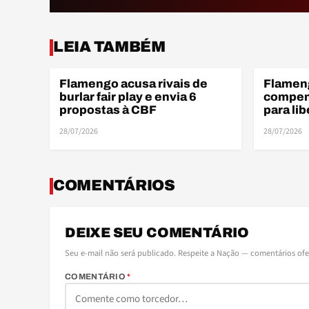
LEIA TAMBÉM
Flamengo acusa rivais de
Flamen
FINANÇAS
FINANÇAS
burlar fair play e envia 6
compen
propostas à CBF
para li
28/07/2026
28/07/2026
COMENTÁRIOS
DEIXE SEU COMENTÁRIO
Seu e-mail não será publicado. Respeite a Nação — comentários of
COMENTÁRIO
*